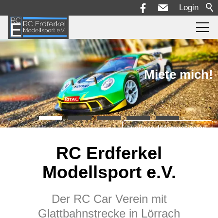
Login
Aktuelles
Miete mich!
Die Rennstrecke
Rennserie + Reglement
weitere Informationen
RC Erdferkel
Termine
Modellsport e.V.
Bilder
Der RC Car Verein mit
Glattbahnstrecke in Lörrach