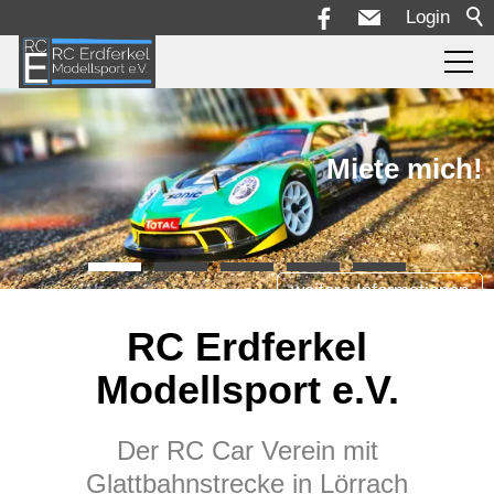
Login
Aktuelles
Miete mich!
Die Rennstrecke
Rennserie + Reglement
weitere Informationen
RC Erdferkel
Termine
Modellsport e.V.
Bilder
Der RC Car Verein mit
Glattbahnstrecke in Lörrach